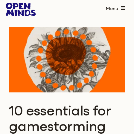
Ga
Menu
naar
inhoud
Home
Aanpak
Projecten
Handvatten
Over
Contact
10 essentials for
gamestorming